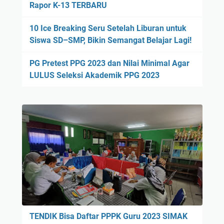
Rapor K-13 TERBARU
10 Ice Breaking Seru Setelah Liburan untuk
Siswa SD–SMP, Bikin Semangat Belajar Lagi!
PG Pretest PPG 2023 dan Nilai Minimal Agar
LULUS Seleksi Akademik PPG 2023
TENDIK Bisa Daftar PPPK Guru 2023 SIMAK