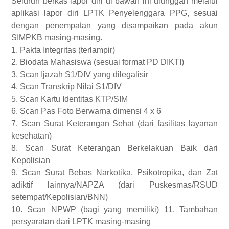
Seluruh berkas lapor diri di bawah ini diunggah melalui
aplikasi lapor diri LPTK Penyelenggara PPG, sesuai
dengan penempatan yang disampaikan pada akun
SIMPKB masing-masing.
1. Pakta Integritas (terlampir)
2. Biodata Mahasiswa (sesuai format PD DIKTI)
3. Scan Ijazah S1/DIV yang dilegalisir
4. Scan Transkrip Nilai S1/DIV
5. Scan Kartu Identitas KTP/SIM
6. Scan Pas Foto Berwarna dimensi 4 x 6
7. Scan Surat Keterangan Sehat (dari fasilitas layanan
kesehatan)
8. Scan Surat Keterangan Berkelakuan Baik dari
Kepolisian
9. Scan Surat Bebas Narkotika, Psikotropika, dan Zat
adiktif lainnya/NAPZA (dari Puskesmas/RSUD
setempat/Kepolisian/BNN)
10. Scan NPWP (bagi yang memiliki) 11. Tambahan
persyaratan dari LPTK masing-masing