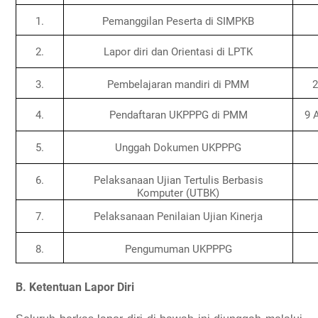
1.
Pemanggilan
Peserta
di SIMPKB
2.
Lapor
diri
dan
Orientasi
di LPTK
3.
Pembelajaran
mandiri
di PMM
4.
Pendaftaran
UKPPPG di PMM
9 
5.
Unggah
Dokumen
UKPPPG
6.
Pelaksanaan
Ujian
Tertulis
Berbasis
Komputer
(UTBK)
7.
Pelaksanaan
Penilaian
Ujian
Kinerja
8.
Pengumuman
UKPPPG
B. Ketentuan Lapor Diri